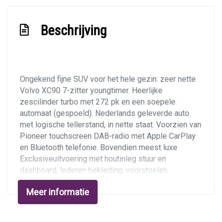
Lederen bekleding
Lederen interieur
Beschrijving
Lendesteun(en) verstelbaar
Middenarmsteun voor
Motorrestwarmte-installatie
Ongekend fijne SUV voor het hele gezin: zeer nette
Passagiersstoel in hoogte verstelbaar
Volvo XC90 7-zitter youngtimer. Heerlijke
zescilinder turbo met 272 pk en een soepele
Standkachel
automaat (gespoeld). Nederlands geleverde auto
Stuur leder
met logische tellerstand, in nette staat. Voorzien van
Pioneer touchscreen DAB-radio met Apple CarPlay
Stuur verstelbaar
en Bluetooth telefonie. Bovendien meest luxe
Stuurbekrachtiging
Exclusive
uitvoering met houtinleg stuur en
dashboard, lederen bekleding, voorstoelen
Verstelbare stuurkolom
elektrisch verstelbaar met memory,
Voorstoelen verwarmd
Meer informatie
stoelverwarming, parkeersensoren, cruise control,
automatische airco en trekhaak 2.250 kg. Hij is
Exterieur
rijklaar met gespoelde automaat, groot onderhoud en